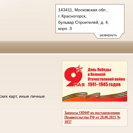
143411, Московская обл.,
г. Красногорск,
бульвар Строителей, д. 4,
корп. 3
Тел.: +7 (498) 692 60 00
развернуть
post.50os0000@sudrf.ru
ских карт, иные личные
Запросы ОПФР по постановлению
Правительства РФ от 28.06.2021 №
1037