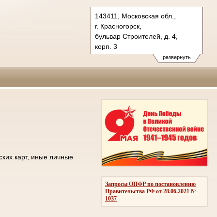
143411, Московская обл.,
г. Красногорск,
бульвар Строителей, д. 4,
корп. 3
Тел.: +7 (498) 692 60 00
развернуть
post.50os0000@sudrf.ru
ских карт, иные личные
Запросы ОПФР по постановлению
Правительства РФ от 28.06.2021 №
1037