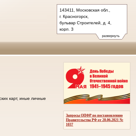
143411, Московская обл.,
г. Красногорск,
бульвар Строителей, д. 4,
корп. 3
Тел.: +7 (498) 692 60 00
развернуть
post.50os0000@sudrf.ru
ских карт, иные личные
Запросы ОПФР по постановлению
Правительства РФ от 28.06.2021 №
1037