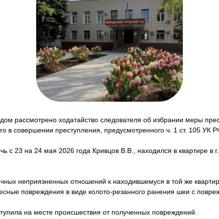
удом рассмотрено ходатайство следователя об избрании меры пре
го в совершении преступления, предусмотренного ч. 1 ст. 105 УК Р
чь с 23 на 24 мая 2026 года Кривцов В.В., находился в квартире в г
ичных неприязненных отношений к находившемуся в той же квартире
есные повреждения в виде колото-резанного ранения шеи с повре
тупила на месте происшествия от полученных повреждений.