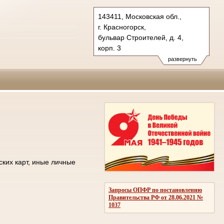
143411, Московская обл.,
г. Красногорск,
бульвар Строителей, д. 4,
корп. 3
Тел.: +7 (498) 692 60 00
развернуть
post.50os0000@sudrf.ru
ских карт, иные личные
Запросы ОПФР по постановлению
Правительства РФ от 28.06.2021 №
1037