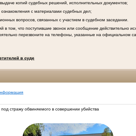
к выдаче копий судебных решений, исполнительных документов;
 ознакомления с материалами судебных дел;
ционных вопросов, связанных с участием в судебном заседании.
й в том, что поступившие звонок или сообщение действительно исх
оятельно перезвоните на телефоны, указанные на официальном са
етителей в суде
информация
л под стражу обвиняемого в совершении убийства