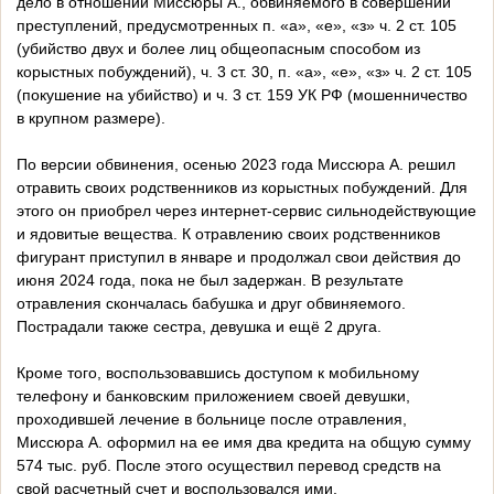
дело в отношении Миссюры А., обвиняемого в совершении
преступлений, предусмотренных п. «а», «е», «з» ч. 2 ст. 105
(убийство двух и более лиц общеопасным способом из
корыстных побуждений), ч. 3 ст. 30, п. «а», «е», «з» ч. 2 ст. 105
(покушение на убийство) и ч. 3 ст. 159 УК РФ (мошенничество
в крупном размере).
По версии обвинения, осенью 2023 года Миссюра А. решил
отравить своих родственников из корыстных побуждений. Для
этого он приобрел через интернет-сервис сильнодействующие
и ядовитые вещества. К отравлению своих родственников
фигурант приступил в январе и продолжал свои действия до
июня 2024 года, пока не был задержан. В результате
отравления скончалась бабушка и друг обвиняемого.
Пострадали также сестра, девушка и ещё 2 друга.
Кроме того, воспользовавшись доступом к мобильному
телефону и банковским приложением своей девушки,
проходившей лечение в больнице после отравления,
Миссюра А. оформил на ее имя два кредита на общую сумму
574 тыс. руб. После этого осуществил перевод средств на
свой расчетный счет и воспользовался ими.