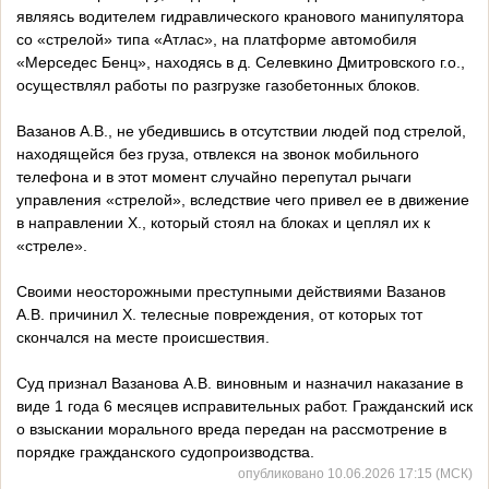
являясь водителем гидравлического кранового манипулятора
со «стрелой» типа «Атлас», на платформе автомобиля
«Мерседес Бенц», находясь в д. Селевкино Дмитровского г.о.,
осуществлял работы по разгрузке газобетонных блоков.
Вазанов А.В., не убедившись в отсутствии людей под стрелой,
находящейся без груза, отвлекся на звонок мобильного
телефона и в этот момент случайно перепутал рычаги
управления «стрелой», вследствие чего привел ее в движение
в направлении Х., который стоял на блоках и цеплял их к
«стреле».
Своими неосторожными преступными действиями Вазанов
А.В. причинил Х. телесные повреждения, от которых тот
скончался на месте происшествия.
Суд признал Вазанова А.В. виновным и назначил наказание в
виде 1 года 6 месяцев исправительных работ. Гражданский иск
о взыскании морального вреда передан на рассмотрение в
порядке гражданского судопроизводства.
опубликовано 10.06.2026 17:15 (МСК)