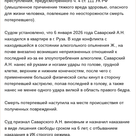
преступления, предусмотренного ч. 4 ст. 111 УК РФ
(умышленное причинение тяжкого вреда здоровью, опасного
для жизни человека, повлекшее по неосторожности смерть
потерпевшего).
Судом установлено, что 6 января 2026 года Саварский А.Н.
находился в квартире в г. Руза. В ходе конфликта с
находившейся в состоянии алкогольного опьянения Ж., на
почве внезапно возникших неприязненных отношений к
последней из-за ее злоупотребления алкоголем, Саварский
А.Н. нанес ей руками и ногами удары по голове, грудной
клетке, верхним и нижним конечностям, после чего с
применением большой физической силы кинул в сторону
потерпевшей кастрюлю, попав последней в голову, а также
нанес не менее одного удара вилкой в область правого бедра.
Смерть потерпевшей наступила на месте происшествия от
полученных повреждений.
Суд признал Саварского А.Н. виновным и назначил наказание
в виде лишения свободы сроком на 6 лет, с отбыванием
наказания в ИК строгого режима.