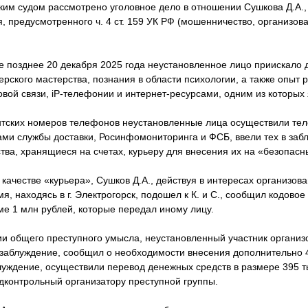
ким судом рассмотрено уголовное дело в отношении Сушкова Д.А.,
 предусмотренного ч. 4 ст. 159 УК РФ (мошенничество, организова
не позднее 20 декабря 2025 года неустановленное лицо приискало 
рского мастерства, познания в области психологии, а также опыт
овой связи, iP-телефонии и интернет-ресурсами, одним из которых
тских номеров телефонов неустановленные лица осуществили теле
ами службы доставки, Росинфомониторинга и ФСБ, ввели тех в заб
ва, хранящиеся на счетах, курьеру для внесения их на «безопасн
качестве «курьера», Сушков Д.А., действуя в интересах организов
я, находясь в г. Электрогорск, подошел к К. и С., сообщил кодовое
ме 1 млн рублей, которые передал иному лицу.
и общего преступного умысла, неустановленный участник организ
 в заблуждение, сообщил о необходимости внесения дополнительно 40
луждение, осуществили перевод денежных средств в размере 395 т
дконтрольный организатору преступной группы.