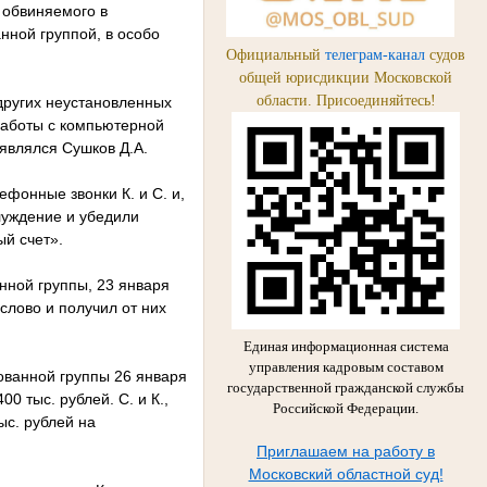
 обвиняемого в
нной группой, в особо
Официальный
телеграм-канал
судов
общей юрисдикции Московской
области. Присоединяйтесь!
других неустановленных
 работы с компьютерной
 являлся Сушков Д.А.
фонные звонки К. и С. и,
луждение и убедили
ый счет».
анной группы, 23 января
 слово и получил от них
Единая информационная система
управления кадровым составом
ованной группы 26 января
государственной гражданской службы
0 тыс. рублей. С. и К.,
Российской Федерации.
ыс. рублей на
Приглашаем на работу в
Московский областной суд!