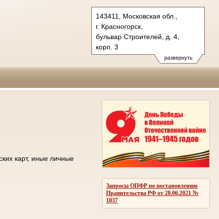
143411, Московская обл.,
г. Красногорск,
бульвар Строителей, д. 4,
корп. 3
Тел.: +7 (498) 692 60 00
развернуть
post.50os0000@sudrf.ru
ских карт, иные личные
Запросы ОПФР по постановлению
Правительства РФ от 28.06.2021 №
1037