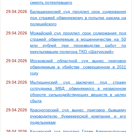
смерть потерпевшего
29.04.2026
Балашихинский суд продлил срок содержания
под стражей обвиняемому в попытке наезда на
полицейского
29.04.2026
Можайский суд продлил срок содержания под
стражей обвиняемым в мошенничестве на 50
млн рублей при производстве работ по
рекультивации полигона ТКО «Шатурский»
29.04.2026
Московский областной суд вынес приговор
обвиняемым в убийстве, совершенном в 2011
году
29.04.2026
Мытищинский суд заключил под стражу
сотрудника МВД, обвиняемого в незаконном
обороте сильнодействующих веществ в целях
сбыта
29.04.2026
Красногорский суд вынес приговор бывшему
руководителю букмекерской компании и его
подельникам
28.04.2026
Каширский суд продлил Главе Администрации