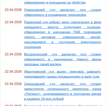
обвиняемому в покушении на убийство
23.04.2026
Одинцовский суд заключил под стражу
обвиняемого в оправдании терроризма
22.04.2026
Раменский суд избрал меру пресечения в виде
домашнего ареста сотруднику полиции,
обвиняемому в нарушении ПДД, повлекшем
смерть человека, совершенном лицом,
находящимся в состоянии алкогольного
опьянения
22.04.2026
Воскресенский суд заключил под стражу
обвиняемого в причинении тяжкого вреда
здоровью своей матери
22.04.2026
Ивантеевский суд вынес приговор адвокату,
передавшему гашиш подзащитному в зале суда
22.04.2026
Одинцовский суд заключил под стражу
заместителя генерального директора парка
«Патриот», подозреваемого в получении взятки
в размере 18 млн рублей
22.04.2026
Каширский суд вынес приговор обвиняемому в