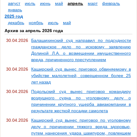
август
июль
июнь
май
апрель
март
февраль
январь
2025 год
декабрь
ноябрь
июль
май
Архив за апрель 2026 года
30.04.2026
Балашихинский суд направил по подсудности
гражданское дело по исковому заявлению
Долиной Л.А. о возмещении имущественного
вреда, причиненного преступлением
30.04.2026
Каширский суд вынес приговор обвиняемому в
убийстве малолетней, совершенном более 25
лет назад
30.04.2026
Подольский суд вынес приговор командиру
воздушного судна по уголовному делу о
причинении крупного ущерба авиакомпании в
результате жесткой посадки самолета
30.04.2026
Каширский суд вынес приговор по уголовному
делу о причинении тяжкого вреда здоровью,
путем нанесения удара шампуром, повлекшем