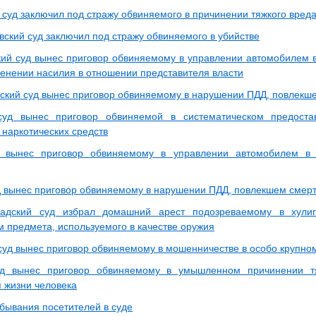
 суд заключил под стражу обвиняемого в причинении тяжкого вред
вский суд заключил под стражу обвиняемого в убийстве
ий суд вынес приговор обвиняемому в управлении автомобилем в
менении насилия в отношении представителя власти
ский суд вынес приговор обвиняемому в нарушении ПДД, повлекше
суд вынес приговор обвиняемой в систематическом предост
 наркотических средств
д вынес приговор обвиняемому в управлении автомобилем в 
д вынес приговор обвиняемому в нарушении ПДД, повлекшем смерт
садский суд избрал домашний арест подозреваемому в хулиг
 предмета, используемого в качестве оружия
суд вынес приговор обвиняемому в мошенничестве в особо крупно
уд вынес приговор обвиняемому в умышленном причинении тя
я жизни человека
бывания посетителей в суде