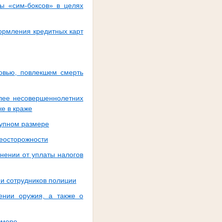
ы «сим-боксов» в целях
ормления кредитных карт
ровью, повлекшем смерть
олее несовершеннолетних
же в краже
рупном размере
неосторожности
нении от уплаты налогов
и сотрудников полиции
ении оружия, а также о
змере