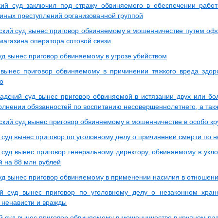
ий суд заключил под стражу обвиняемого в обеспечении работ
иных преступлений организованной группой
кий суд вынес приговор обвиняемому в мошенничестве путем оф
магазина оператора сотовой связи
уд вынес приговор обвиняемому в угрозе убийством
 вынес приговор обвиняемому в причинении тяжкого вреда здо
о
адский суд вынес приговор обвиняемой в истязании двух или б
полнении обязанностей по воспитанию несовершеннолетнего, а так
кий суд вынес приговор обвиняемому в мошенничестве в особо к
 суд вынес приговор по уголовному делу о причинении смерти по 
 суд вынес приговор генеральному директору, обвиняемому в укло
й на 88 млн рублей
уд вынес приговор обвиняемому в применении насилия в отношени
й суд вынес приговор по уголовному делу о незаконном хран
 ненависти и вражды
й суд вынес приговор обвиняемому в мошенничестве в крупном ра