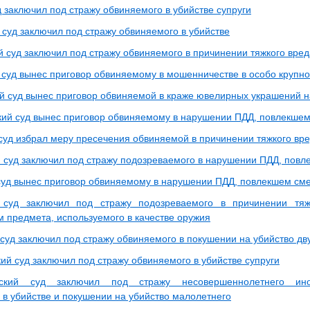
 заключил под стражу обвиняемого в убийстве супруги
 суд заключил под стражу обвиняемого в убийстве
й суд заключил под стражу обвиняемого в причинении тяжкого вре
 суд вынес приговор обвиняемому в мошенничестве в особо крупн
 суд вынес приговор обвиняемой в краже ювелирных украшений н
ий суд вынес приговор обвиняемому в нарушении ПДД, повлекшем
суд избрал меру пресечения обвиняемой в причинении тяжкого вре
 суд заключил под стражу подозреваемого в нарушении ПДД, повл
суд вынес приговор обвиняемому в нарушении ПДД, повлекшем сме
й суд заключил под стражу подозреваемого в причинении тя
 предмета, используемого в качестве оружия
суд заключил под стражу обвиняемого в покушении на убийство дв
ий суд заключил под стражу обвиняемого в убийстве супруги
ский суд заключил под стражу несовершеннолетнего инос
 в убийстве и покушении на убийство малолетнего