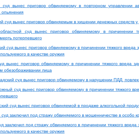
й суд вынес приговор обвиняемому в повторном управлении а
о опьянения
ий суд вынес приговор обвиняемым в хищении денежных средств у
 областной суд вынес приговор обвиняемому в причинении т
мерть потерпевшего
ий суд вынес приговор обвиняемому в причинении тяжкого вреда 
спользуемого в качестве оружия
уд вынес приговор обвиняемому в причинении тяжкого вреда з
м обезображивании лица
адский суд вынес приговор обвиняемому в нарушении ПДД, повле
жный суд вынес приговор обвиняемому в причинении тяжкого вр
рпевшего
кий суд вынес приговор обвиняемой в продаже алкогольной проду
 суд заключил под стражу обвиняемого в мошенничестве в особо 
уд заключил под стражу обвиняемого в причинении тяжкого вреда
спользуемого в качестве оружия