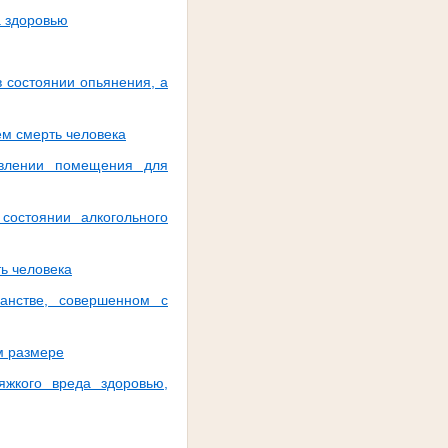
а здоровью
 состоянии опьянения, а
м смерть человека
авлении помещения для
состоянии алкогольного
ь человека
анстве, совершенном с
м размере
жкого вреда здоровью,