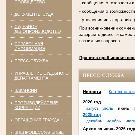
СООБЩЕСТВО
- сообщения о готовности 
- сообщения о возможности
ДОКУМЕНТЫ СУДА
- уточнения иных организа
СУДЕБНОЕ
При возникновении сомнени
ДЕЛОПРОИЗВОДСТВО
завершите диалог и самост
возникших вопросов.
СПРАВОЧНАЯ
ИНФОРМАЦИЯ
Правила пребывания пос
ПРЕСС-СЛУЖБА
УПРАВЛЕНИЕ СУДЕБНОГО
ПРЕСС-СЛУЖБА
ДЕПАРТАМЕНТА
ВАКАНСИИ
Новости
Контактная 
2026 год
ПРОТИВОДЕЙСТВИЕ
КОРРУПЦИИ
август
июль
июнь
2025 год
ОБРАЩЕНИЯ ГРАЖДАН
декабрь
ноябрь
июл
Архив за июнь 2026 год
ВНЕПРОЦЕССУАЛЬНЫЕ