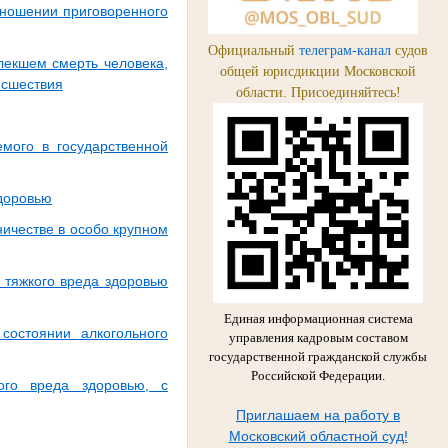
тношении приговоренного
Официальный
телеграм-канал
судов
лекшем смерть человека,
общей юрисдикции Московской
исшествия
области. Присоединяйтесь!
емого в государственной
здоровью
ичестве в особо крупном
 тяжкого вреда здоровью
Единая информационная система
состоянии алкогольного
управления кадровым составом
государственной гражданской службы
Российской Федерации.
ого вреда здоровью, с
Приглашаем на работу в
Московский областной суд!