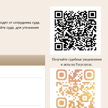
одят от сотрудника суда,
йте суда, для уточнения
Получайте судебные уведомления
и акты на Госуслугах.