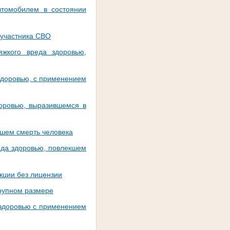
втомобилем в состоянии
 участника СВО
яжкого вреда здоровью,
здоровью, с применением
доровью, выразившемся в
кшем смерть человека
еда здоровью, повлекшем
кции без лицензии
крупном размере
 здоровью с применением