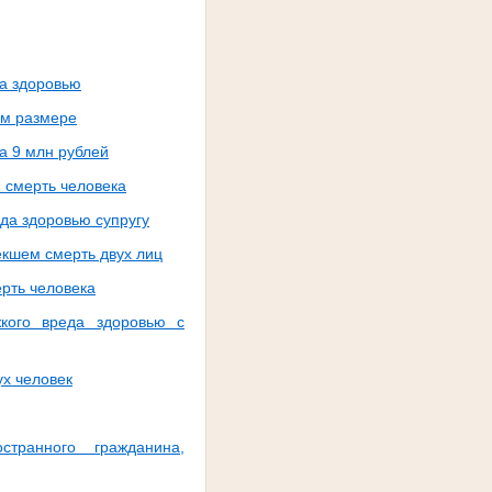
да здоровью
ом размере
а 9 млн рублей
 смерть человека
да здоровью супругу
екшем смерть двух лиц
рть человека
жкого вреда здоровью с
ух человек
транного гражданина,