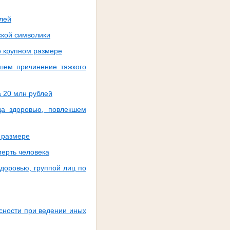
блей
ской символики
о крупном размере
шем причинение тяжкого
 20 млн рублей
да здоровью, повлекшем
 размере
ерть человека
доровью, группой лиц по
сности при ведении иных