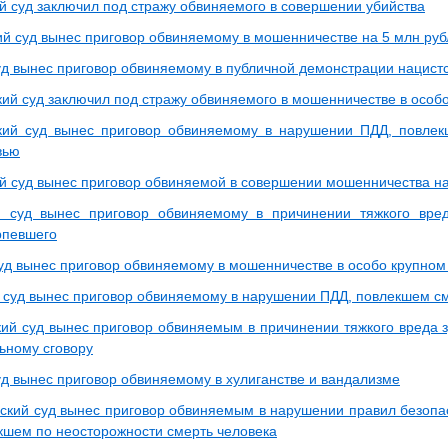
 суд заключил под стражу обвиняемого в совершении убийства
ий суд вынес приговор обвиняемому в мошенничестве на 5 млн ру
уд вынес приговор обвиняемому в публичной демонстрации нацист
ий суд заключил под стражу обвиняемого в мошенничестве в особ
ий суд вынес приговор обвиняемому в нарушении ПДД, повлек
вью
 суд вынес приговор обвиняемой в совершении мошенничества на
й суд вынес приговор обвиняемому в причинении тяжкого вре
рпевшего
уд вынес приговор обвиняемому в мошенничестве в особо крупном
 суд вынес приговор обвиняемому в нарушении ПДД, повлекшем см
ий суд вынес приговор обвиняемым в причинении тяжкого вреда з
ьному сговору
уд вынес приговор обвиняемому в хулиганстве и вандализме
ский суд вынес приговор обвиняемым в нарушении правил безопа
екшем по неосторожности смерть человека