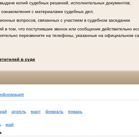
к выдаче копий судебных решений, исполнительных документов;
 ознакомления с материалами судебных дел;
ционных вопросов, связанных с участием в судебном заседании.
й в том, что поступившие звонок или сообщение действительно исх
оятельно перезвоните на телефоны, указанные на официальном са
етителей в суде
информация
май
апрель
март
февраль
январь
ь
май
а