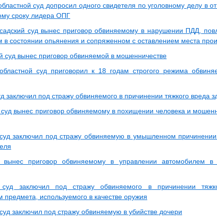
областной суд допросил одного свидетеля по уголовному делу в о
ому сроку лидера ОПГ
садский суд вынес приговор обвиняемому в нарушении ПДД, пов
 в состоянии опьянения и сопряженном с оставлением места про
й суд вынес приговор обвиняемой в мошенничестве
областной суд приговорил к 18 годам строгого режима обвиня
уд заключил под стражу обвиняемого в причинении тяжкого вреда 
 суд вынес приговор обвиняемому в похищении человека и мошенн
суд заключил под стражу обвиняемую в умышленном причинении
теля
д вынес приговор обвиняемому в управлении автомобилем в 
 суд заключил под стражу обвиняемого в причинении тяжк
 предмета, используемого в качестве оружия
 суд заключил под стражу обвиняемую в убийстве дочери