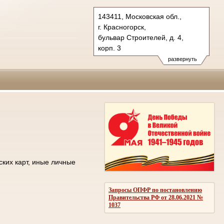
143411, Московская обл.,
г. Красногорск,
бульвар Строителей, д. 4,
корп. 3
Тел.: +7 (498) 692 60 00
развернуть
post.50os0000@sudrf.ru
ских карт, иные личные
Запросы ОПФР по постановлению
Правительства РФ от 28.06.2021 №
1037