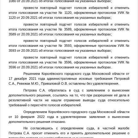
1080 от 20.09.2021 об итогах голосования на указанных выборах;
провести повторный подсчет голосов избирателей и отменить
итоги голосования на участке № 1120, оформленные протоколом УИК №
1120 от 20.09.2021 об итогах голосования на указанных выборах;
провести повторный подсчет голосов избирателей и отменить
итога голосования на участке № 3589, оформленные протоколом УИК №
3589 от 20.09.2021 об итогах голосования на указанных выборах;
провести повторный подсчет голосов избирателей и отменить
итоги голосования на участке № 3593, оформленные протоколом УИК №
3593 от 20.09.2021 об итогах голосования на указанных выборах;
провести повторный подсчет голосов избирателей и отменить
итоги голосования на участке № 3596, оформленные протоколом УИК №
3596 от 20.09.2021 об итогах голосования на указанных выборах.
Решением Королёвского городского суда Московской области от
17 декабря 2021 года административные исковые требования Петровой
С.А., Ревежак М.Ю., Приваловой О.В. оставлены без удовлетворения.
Петрова С.А. обратилась в суд с заявлением о вынесении
дополнительного решения, ссылаясь на то, что при разрешении её дела в
резолютивной части не нашли отражение выводы суда относительно
требований о пересчёте голосов избирателей.
Определением Королёвского городского суда Московской области
от 10 февраля 2022 года в удовлетворении заявления о вынесении
дополнительного решения отказано.
Не согласившись с определением суда, в частной жалобе
Петрова С.А. просит отменить его и принять дополнительное решение о