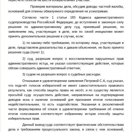
пересчёте голосов на шести избирательных участках.
Проверив материалы дела, обсудив доводы частной жалобы,
оснований для отмены обжалуемого определения не усматриваю.
Согласно части 1 статьи 183 Кодекса административного
судопроизводства Российской Федерации, до вступления в законную силу
решения по административному делу суд, принявший решение, по
заявлениям лиц, участвующих в деле, или по своей инициативе может
принять дополнительное решение в случае, если:
1) по какому-либо требованию, по которому лица, участвующие в
деле, представляли доказательства и давали объяснения, не было принято
решение суда (пункт 1);
2) суд, разрешив вопрос о восстановлении нарушенных прав
административного истца, не указал соответствующие действия, которые
обязан совершить административный ответчик;
3) судом не разрешен вопрос о судебных расходах.
Отказывая в удовлетворении заявления
Петровой С.А
, суд указал,
что подсчёт голосов избирателей не имеет самостоятельного правового
результата, как способа защиты права не несёт, и по существу является
просьбой суду осуществить действия, направленные на подтверждение
доводов иска о наличии оснований для признания итогов голосования
недействительными, то есть ходатайством. Указанная в резолютивной
части формулировка об отказе в удовлетворении требования об отмене
итогов голосования соответствует избранному истцом способу защиты
избирательных прав.
Данный вывод суда соответствует фактическим обстоятельствам
дела и требованиям процессуального закона, в связи с чем оснований,