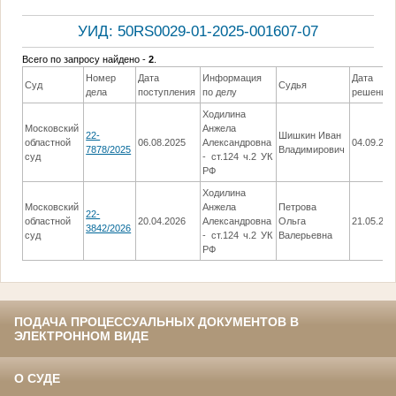
УИД: 50RS0029-01-2025-001607-07
Всего по запросу найдено -
2
.
Номер
Дата
Информация
Дата
Суд
Судья
дела
поступления
по делу
решения
Ходилина
Московский
Анжела
22-
Шишкин Иван
областной
06.08.2025
Александровна
04.09.202
7878/2025
Владимирович
суд
- ст.124 ч.2 УК
РФ
Ходилина
Московский
Анжела
Петрова
22-
областной
20.04.2026
Александровна
Ольга
21.05.202
3842/2026
суд
- ст.124 ч.2 УК
Валерьевна
РФ
ПОДАЧА ПРОЦЕССУАЛЬНЫХ ДОКУМЕНТОВ В
ЭЛЕКТРОННОМ ВИДЕ
О СУДЕ