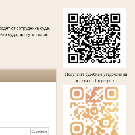
одят от сотрудника суда,
йте суда, для уточнения
Получайте судебные уведомления
и акты на Госуслугах.
Судебные