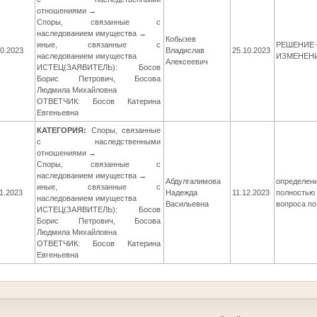
отношениями →
Споры, связанные с
наследованием имущества →
Кобызев
иные, связанные с
РЕШЕНИЕ о
10.2023
Владислав
25.10.2023
наследованием имущества
ИЗМЕНЕН
Алексеевич
ИСТЕЦ(ЗАЯВИТЕЛЬ): Босов
Борис Петрович, Босова
Людмила Михайловна
ОТВЕТЧИК: Босов Катерина
Евгеньевна
КАТЕГОРИЯ:
Споры, связанные
с наследственными
отношениями →
Споры, связанные с
наследованием имущества →
Абдулгалимова
определен
иные, связанные с
11.2023
Надежда
11.12.2023
полностью
наследованием имущества
Васильевна
вопроса п
ИСТЕЦ(ЗАЯВИТЕЛЬ): Босов
Борис Петрович, Босова
Людмила Михайловна
ОТВЕТЧИК: Босов Катерина
Евгеньевна