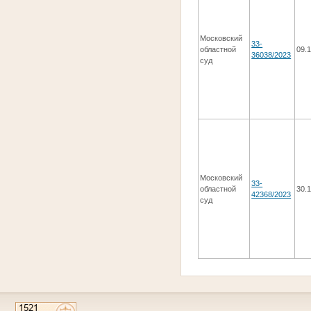
Московский
33-
областной
09.
36038/2023
суд
Московский
33-
областной
30.
42368/2023
суд