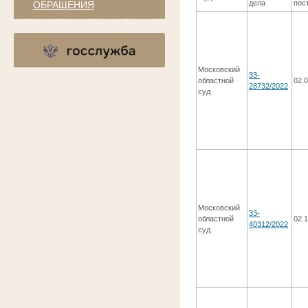
дела
пос
ОБРАЩЕНИЯ
Московский
33-
областной
02.
28732/2022
суд
Московский
33-
областной
02.
40312/2022
суд