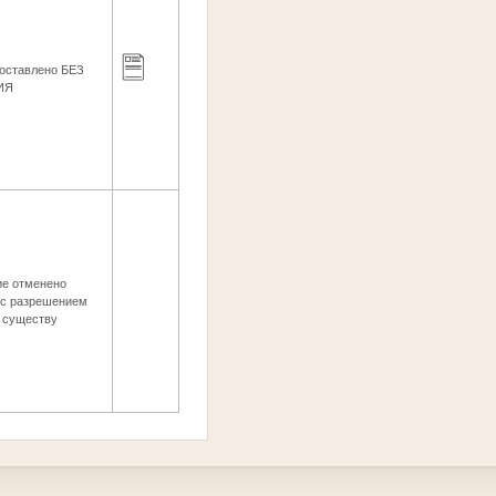
ставлено БЕЗ
ИЯ
ие отменено
 с разрешением
о существу