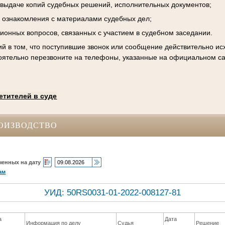
к выдаче копий судебных решений, исполнительных документов;
 ознакомления с материалами судебных дел;
ционных вопросов, связанных с участием в судебном заседании.
й в том, что поступившие звонок или сообщение действительно исх
оятельно перезвоните на телефоны, указанные на официальном са
етителей в суде
ОИЗВОДСТВО
ченных на дату
ам
УИД: 50RS0031-01-2022-008127-81
а
Дата
Информация по делу
Судья
Решение