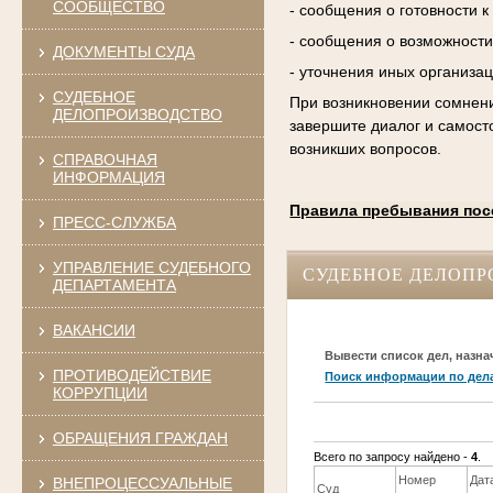
СООБЩЕСТВО
- сообщения о готовности 
- сообщения о возможности
ДОКУМЕНТЫ СУДА
- уточнения иных организа
СУДЕБНОЕ
При возникновении сомнени
ДЕЛОПРОИЗВОДСТВО
завершите диалог и самост
возникших вопросов.
СПРАВОЧНАЯ
ИНФОРМАЦИЯ
Правила пребывания пос
ПРЕСС-СЛУЖБА
УПРАВЛЕНИЕ СУДЕБНОГО
СУДЕБНОЕ ДЕЛОПР
ДЕПАРТАМЕНТА
ВАКАНСИИ
Вывести список дел, назна
ПРОТИВОДЕЙСТВИЕ
Поиск информации по дел
КОРРУПЦИИ
ОБРАЩЕНИЯ ГРАЖДАН
Всего по запросу найдено -
4
.
Номер
Дат
ВНЕПРОЦЕССУАЛЬНЫЕ
Суд