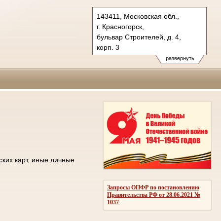
143411, Московская обл.,
г. Красногорск,
бульвар Строителей, д. 4,
корп. 3
Тел.: +7 (498) 692 60 00
развернуть
post.50os0000@sudrf.ru
ских карт, иные личные
Запросы ОПФР по постановлению
Правительства РФ от 28.06.2021 №
1037