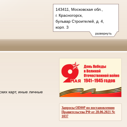
143411, Московская обл.,
г. Красногорск,
бульвар Строителей, д. 4,
корп. 3
Тел.: +7 (498) 692 60 00
развернуть
post.50os0000@sudrf.ru
ских карт, иные личные
Запросы ОПФР по постановлению
Правительства РФ от 28.06.2021 №
1037