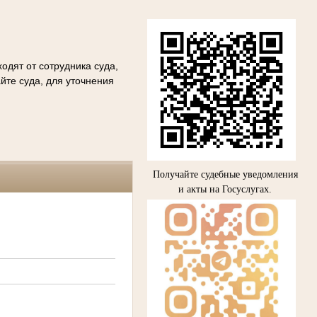
одят от сотрудника суда,
йте суда, для уточнения
Получайте судебные уведомления
и акты на Госуслугах.