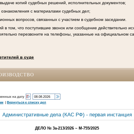
к выдаче копий судебных решений, исполнительных документов;
 ознакомления с материалами судебных дел;
ционных вопросов, связанных с участием в судебном заседании.
й в том, что поступившие звонок или сообщение действительно исх
оятельно перезвоните на телефоны, указанные на официальном са
етителей в суде
ОИЗВОДСТВО
ченных на дату
ам
|
Вернуться к списку дел
Административные дела (КАC РФ) - первая инстанция
ДЕЛО № 3а-213/2026 ~ М-755/2025