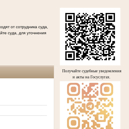
одят от сотрудника суда,
йте суда, для уточнения
Получайте судебные уведомления
и акты на Госуслугах.