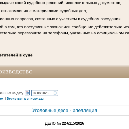
к выдаче копий судебных решений, исполнительных документов;
 ознакомления с материалами судебных дел;
ционных вопросов, связанных с участием в судебном заседании.
й в том, что поступившие звонок или сообщение действительно исх
оятельно перезвоните на телефоны, указанные на официальном са
етителей в суде
ОИЗВОДСТВО
ченных на дату
ам
|
Вернуться к списку дел
Уголовные дела - апелляция
ДЕЛО № 22-6115/2026