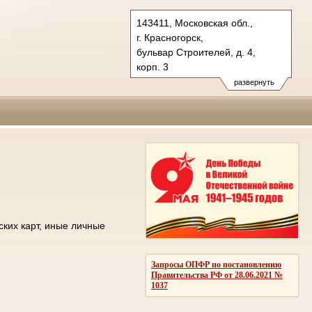
143411, Московская обл.,
г. Красногорск,
бульвар Строителей, д. 4,
корп. 3
Тел.: +7 (498) 692 60 00
развернуть
post.50os0000@sudrf.ru
ских карт, иные личные
Запросы ОПФР по постановлению
Правительства РФ от 28.06.2021 №
1037