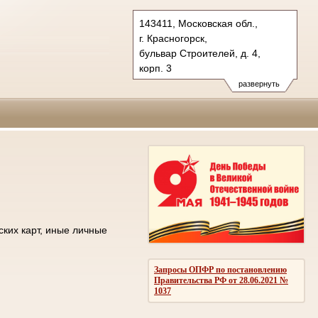
143411, Московская обл.,
г. Красногорск,
бульвар Строителей, д. 4,
корп. 3
Тел.: +7 (498) 692 60 00
развернуть
post.50os0000@sudrf.ru
ских карт, иные личные
Запросы ОПФР по постановлению
Правительства РФ от 28.06.2021 №
1037