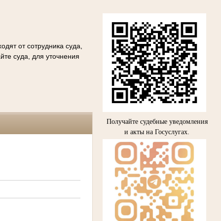
одят от сотрудника суда,
йте суда, для уточнения
Получайте судебные уведомления
и акты на Госуслугах.