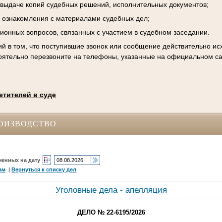
к выдаче копий судебных решений, исполнительных документов;
 ознакомления с материалами судебных дел;
ционных вопросов, связанных с участием в судебном заседании.
й в том, что поступившие звонок или сообщение действительно исх
оятельно перезвоните на телефоны, указанные на официальном са
етителей в суде
ОИЗВОДСТВО
ченных на дату
ам
|
Вернуться к списку дел
Уголовные дела - апелляция
ДЕЛО № 22-6195/2026