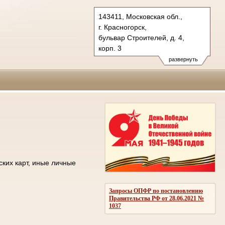
143411, Московская обл.,
г. Красногорск,
бульвар Строителей, д. 4,
корп. 3
Тел.: +7 (498) 692 60 00
развернуть
post.50os0000@sudrf.ru
ских карт, иные личные
Запросы ОПФР по постановлению
Правительства РФ от 28.06.2021 №
1037