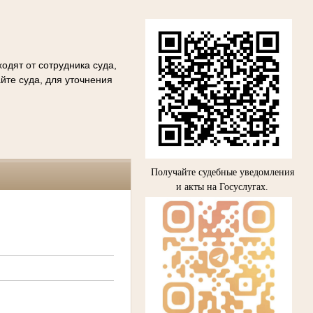
одят от сотрудника суда,
йте суда, для уточнения
Получайте судебные уведомления
и акты на Госуслугах.