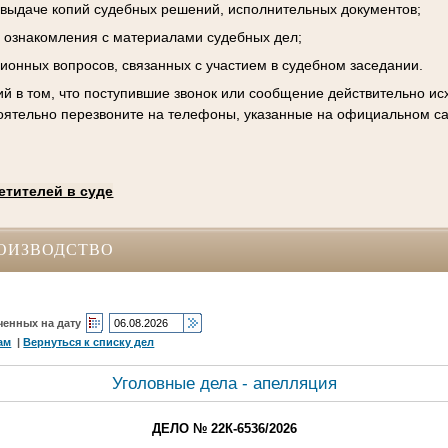
к выдаче копий судебных решений, исполнительных документов;
 ознакомления с материалами судебных дел;
ционных вопросов, связанных с участием в судебном заседании.
й в том, что поступившие звонок или сообщение действительно исх
оятельно перезвоните на телефоны, указанные на официальном са
етителей в суде
ОИЗВОДСТВО
ченных на дату
ам
|
Вернуться к списку дел
Уголовные дела - апелляция
ДЕЛО № 22К-6536/2026