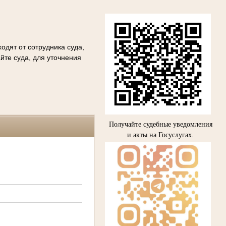
одят от сотрудника суда,
йте суда, для уточнения
Получайте судебные уведомления
и акты на Госуслугах.