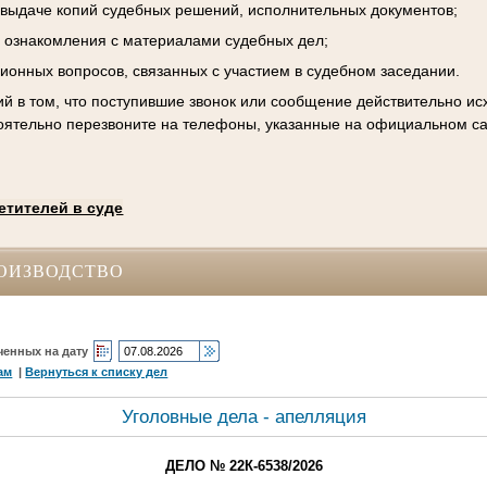
к выдаче копий судебных решений, исполнительных документов;
 ознакомления с материалами судебных дел;
ционных вопросов, связанных с участием в судебном заседании.
й в том, что поступившие звонок или сообщение действительно исх
оятельно перезвоните на телефоны, указанные на официальном са
етителей в суде
ОИЗВОДСТВО
ченных на дату
ам
|
Вернуться к списку дел
Уголовные дела - апелляция
ДЕЛО № 22К-6538/2026