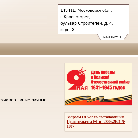
143411, Московская обл.,
г. Красногорск,
бульвар Строителей, д. 4,
корп. 3
Тел.: +7 (498) 692 60 00
развернуть
post.50os0000@sudrf.ru
ских карт, иные личные
Запросы ОПФР по постановлению
Правительства РФ от 28.06.2021 №
1037