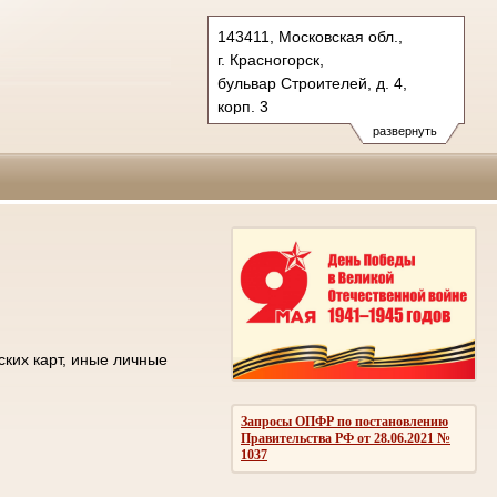
143411, Московская обл.,
г. Красногорск,
бульвар Строителей, д. 4,
корп. 3
Тел.: +7 (498) 692 60 00
развернуть
post.50os0000@sudrf.ru
ских карт, иные личные
Запросы ОПФР по постановлению
Правительства РФ от 28.06.2021 №
1037