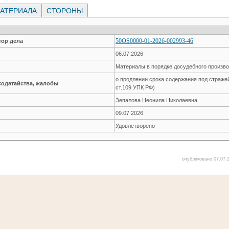
АТЕРИАЛА
СТОРОНЫ
50OS0000-01-2026-002993-46
ор дела
06.07.2026
Материалы в порядке досудебного произв
о продлении срока содержания под стражей 
ходатайства, жалобы
ст.109 УПК РФ)
Зепалова Неонила Николаевна
09.07.2026
Удовлетворено
опубликовано 07.07.2