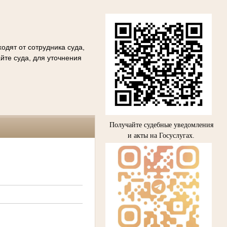
одят от сотрудника суда,
йте суда, для уточнения
Получайте судебные уведомления
и акты на Госуслугах.