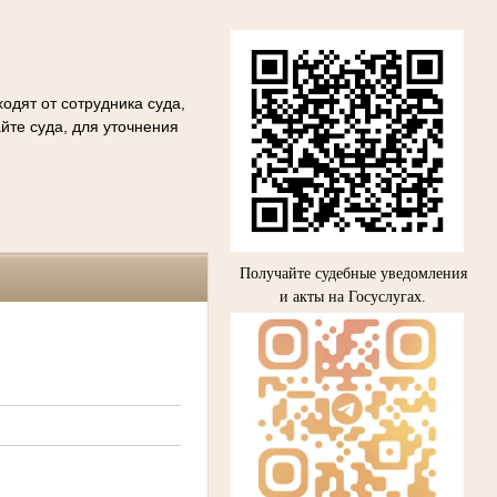
одят от сотрудника суда,
йте суда, для уточнения
Получайте судебные уведомления
и акты на Госуслугах.