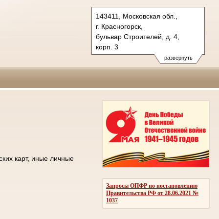
143411, Московская обл.,
г. Красногорск,
бульвар Строителей, д. 4,
корп. 3
Тел.: +7 (498) 692 60 00
развернуть
post.50os0000@sudrf.ru
ских карт, иные личные
Запросы ОПФР по постановлению
Правительства РФ от 28.06.2021 №
1037