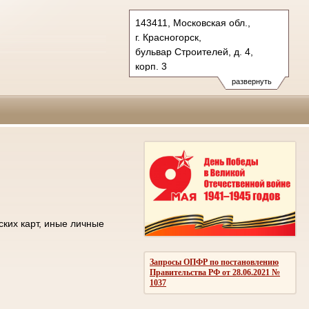
143411, Московская обл.,
г. Красногорск,
бульвар Строителей, д. 4,
корп. 3
Тел.: +7 (498) 692 60 00
развернуть
post.50os0000@sudrf.ru
ских карт, иные личные
Запросы ОПФР по постановлению
Правительства РФ от 28.06.2021 №
1037