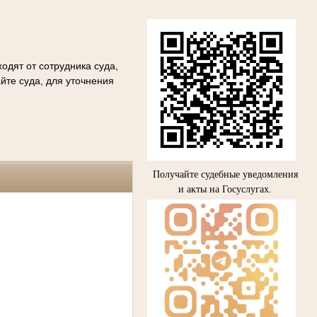
одят от сотрудника суда,
йте суда, для уточнения
Получайте судебные уведомления
и акты на Госуслугах.