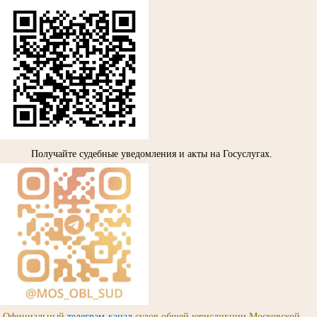
Получайте судебные уведомления и акты на Госуслугах.
Официальный
телеграм-канал
судов общей юрисдикции Московской