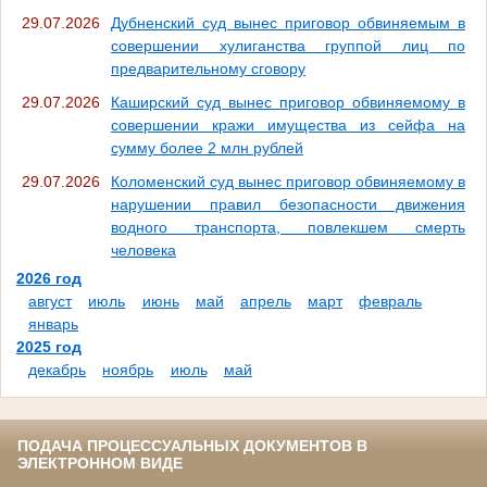
29.07.2026
Дубненский суд вынес приговор обвиняемым в
совершении хулиганства группой лиц по
предварительному сговору
29.07.2026
Каширский суд вынес приговор обвиняемому в
совершении кражи имущества из сейфа на
сумму более 2 млн рублей
29.07.2026
Коломенский суд вынес приговор обвиняемому в
нарушении правил безопасности движения
водного транспорта, повлекшем смерть
человека
2026 год
август
июль
июнь
май
апрель
март
февраль
январь
2025 год
декабрь
ноябрь
июль
май
ПОДАЧА ПРОЦЕССУАЛЬНЫХ ДОКУМЕНТОВ В
ЭЛЕКТРОННОМ ВИДЕ