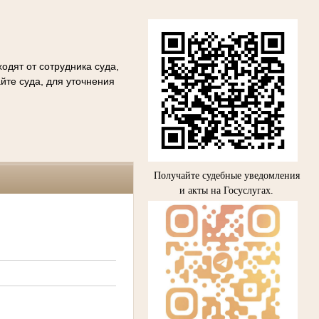
одят от сотрудника суда,
йте суда, для уточнения
Получайте судебные уведомления
и акты на Госуслугах.