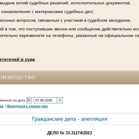
к выдаче копий судебных решений, исполнительных документов;
 ознакомления с материалами судебных дел;
ционных вопросов, связанных с участием в судебном заседании.
й в том, что поступившие звонок или сообщение действительно исх
оятельно перезвоните на телефоны, указанные на официальном са
етителей в суде
ОИЗВОДСТВО
ченных на дату
ам
|
Вернуться к списку дел
Гражданские дела - апелляция
ДЕЛО № 33-31274/2023