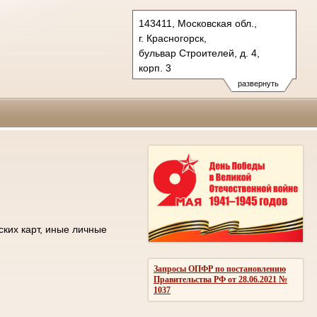
143411, Московская обл.,
г. Красногорск,
бульвар Строителей, д. 4,
корп. 3
Тел.: +7 (498) 692 60 00
развернуть
post.50os0000@sudrf.ru
ских карт, иные личные
Запросы ОПФР по постановлению
Правительства РФ от 28.06.2021 №
1037